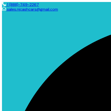
1 (888)-749-2267
sales.njcashcars@gmail.com