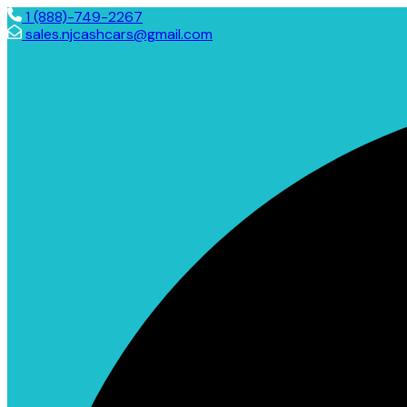
1 (888)-749-2267
sales.njcashcars@gmail.com